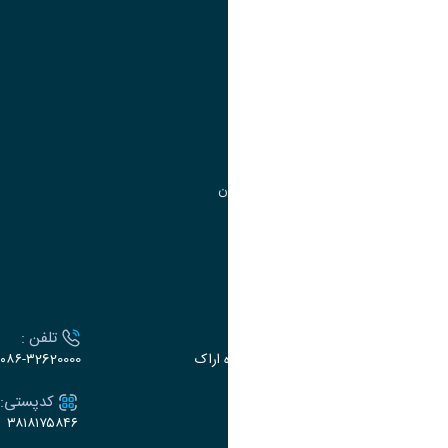
آموزش
مدیریت امور آموزشی
مدیریت تحصیلات تکمیلی
مرکز آموزش‌های تخصصی
گروه جذب و هدایت استعدادهای درخشان
تقویم آموزشی
ارتباط با دانشگاه
آدرس :
تلفن :
اراک، میدان بسیج، بلوار گلدشت، دانشگاه اراک
۰۸۶-۳2620000
ایمیل:
کدپستی:
۳۸۱۸۱۷۵۸۴۶
e-dabir@araku.ac.ir