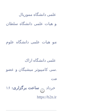
دانشگاه علامه طباطبایی 
دکتر علیرضا مقدم 
عضو هیات علمی دانشگاه مموریال 
دکتر روح الله خدابنده لو 
عضو هیات علمی دانشگاه سلطان 
قابوس عمان 
دکتر احسان طوفانی نژاد 
عضو هیات علمی دانشگاه علوم 
پزشکی شهید بهشتی 
دکتر محسن باقری 
عضو هیات علمی دانشگاه اراک 
دکتر بهروز مینایی 
دکتری مهندسی کامپیوتر میشیگان و عضو 
هیات علمی دانشگاه علم و صنعت 
زمان برگزاری
:سه شنبه ۹ خرداد 
 ساعت برگزاری:
 ۱۶ 
الی ۱۸ 
لینک برگزاری
https://b2n.ir/aiedu