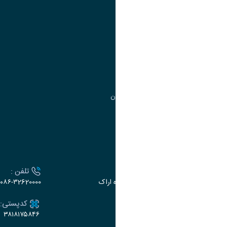
آموزش
مدیریت امور آموزشی
مدیریت تحصیلات تکمیلی
مرکز آموزش‌های تخصصی
گروه جذب و هدایت استعدادهای درخشان
تقویم آموزشی
ارتباط با دانشگاه
آدرس :
تلفن :
اراک، میدان بسیج، بلوار گلدشت، دانشگاه اراک
۰۸۶-۳2620000
ایمیل:
کدپستی:
۳۸۱۸۱۷۵۸۴۶
e-dabir@araku.ac.ir