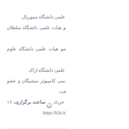
دانشگاه علامه طباطبایی 
دکتر علیرضا مقدم 
عضو هیات علمی دانشگاه مموریال 
دکتر روح الله خدابنده لو 
عضو هیات علمی دانشگاه سلطان 
قابوس عمان 
دکتر احسان طوفانی نژاد 
عضو هیات علمی دانشگاه علوم 
پزشکی شهید بهشتی 
دکتر محسن باقری 
عضو هیات علمی دانشگاه اراک 
دکتر بهروز مینایی 
دکتری مهندسی کامپیوتر میشیگان و عضو 
هیات علمی دانشگاه علم و صنعت 
زمان برگزاری
:سه شنبه ۹ خرداد 
 ساعت برگزاری:
 ۱۶ 
الی ۱۸ 
لینک برگزاری
https://b2n.ir/aiedu