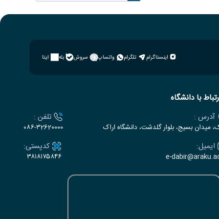
اینستاگرام
تلگرام
واتساپ
سروش
بله
ایتا
رتباط با دانشگاه
آدرس :
تلفن :
ک، میدان بسیج، بلوار گلدشت، دانشگاه اراک
۰۸۶-۳2620000
ایمیل:
کدپستی:
۳۸۱۸۱۷۵۸۴۶
e-dabir@araku.ac