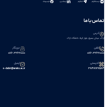
اینستاگرام
تلگرام
لینکدین
فیسبوک
تماس با ما
آدرس
اراک، میدان بسیج، بلوار کربلا، دانشگاه اراک
تلفن
دورنگار
086-32620000
086-32620000
کدپستی
ایمیل
e-dabir@araku.ac.ir
۳۸۴۸۱۷۷۵۸۴