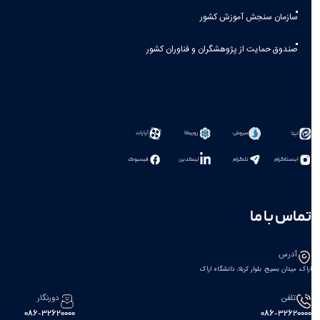
سازمان سنجش آموزش کشور
صندوق حمایت از پژوهشگران و فناوران کشور
سروش
روبیکا
آپارات
ایتا
اینستاگرام
تلگرام
لینکدین
فیسبوک
تماس با ما
آدرس
اراک، میدان بسیج، بلوار کربلا، دانشگاه اراک
تلفن
دورنگار
086-32620000
086-32620000