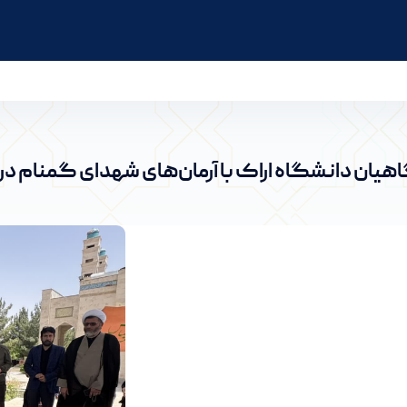
 شهدای گمنام در سالروز فتح خرمشهر - پرتال خبری 
یان دانشگاه اراک با آرمان‌های شهدای گمنام در