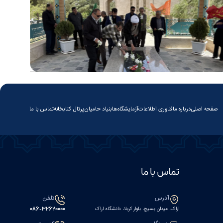
صفحه اصلی
درباره ما
فناوری اطلاعات
آزمایشگاه‌ها
بنیاد حامیان
پرتال کتابخانه
تماس با ما
تماس با ما
آدرس
تلفن
اراک، میدان بسیج، بلوار کربلا، دانشگاه اراک
086-32620000