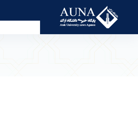
گروه جهادی شهید حاج علیرضا بابایی - پرتال خبری د