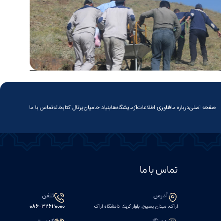
صفحه اصلی
درباره ما
فناوری اطلاعات
آزمایشگاه‌ها
بنیاد حامیان
پرتال کتابخانه
تماس با ما
تماس با ما
آدرس
تلفن
اراک، میدان بسیج، بلوار کربلا، دانشگاه اراک
086-32620000