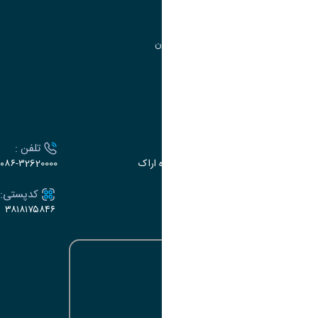
مرکز آموزش‌های تخصصی
گروه جذب و هدایت استعدادهای درخشان
تقویم آموزشی
ارتباط با دانشگاه
آدرس :
تلفن :
اراک، میدان بسیج، بلوار گلدشت، دانشگاه اراک
۰۸۶-۳2620000
ایمیل:
کدپستی:
۳۸۱۸۱۷۵۸۴۶
e-dabir@araku.ac.ir