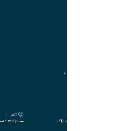
تقویم آموزشی
آموزش
مدیریت امور آموزشی
مدیریت تحصیلات تکمیلی
مرکز آموزش‌های تخصصی
گروه جذب و هدایت استعدادهای درخشان
تقویم آموزشی
ارتباط با دانشگاه
آدرس :
تلفن :
اراک، میدان بسیج، بلوار گلدشت، دانشگاه اراک
۰۸۶-۳2620000