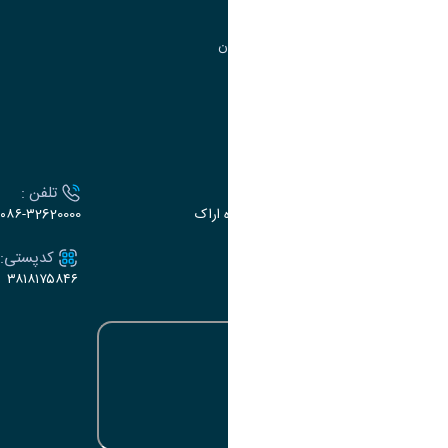
مرکز آموزش‌های تخصصی
گروه جذب و هدایت استعدادهای درخشان
تقویم آموزشی
ارتباط با دانشگاه
آدرس :
تلفن :
اراک، میدان بسیج، بلوار گلدشت، دانشگاه اراک
۰۸۶-۳2620000
ایمیل:
کدپستی:
۳۸۱۸۱۷۵۸۴۶
e-dabir@araku.ac.ir